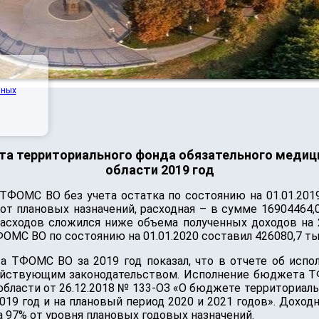
нных
а территориального фонда обязательного медиц
области 2019 год
ФОМС ВО без учета остатка по состоянию на 01.01.2019
 от плановых назначений, расходная – в сумме 16904464,0
расходов сложился ниже объема полученных доходов на 
ОМС ВО по состоянию на 01.01.2020 составил 426080,7 ты
та ТФОМС ВО за 2019 год показал, что в отчете об ис
ействующим законодательством. Исполнение бюджета Т
бласти от 26.12.2018 № 133-ОЗ «О бюджете территориал
019 год и на плановый период 2020 и 2021 годов». Дох
на 97% от уровня плановых годовых назначений.