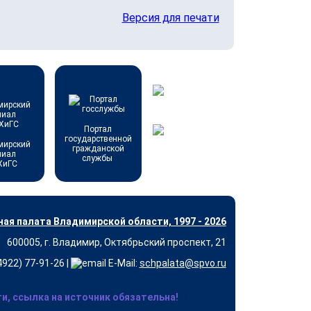
Версия для печати
Портал
государственной
мирский
гражданской
лиал
службы
ХиГС
ая палата Владимирской области, 1997 - 2026
600005, г. Владимир, Октябрьский проспект, 21
(4922) 77-91-26 |
E-Mail:
schpalata@spvo.ru
, ссылка на источник обязательна!