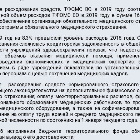
ния расходования средств ТФОМС ВО в 2019 году соо
ой объем расходов ТФОМС ВО в 2019 году в сумме 1604
обеспечение организации обязательного медицинского ст
рограммы обязательного медицинского страхования.
од на 8,3% превысили уровень расходов 2018 года. Од
анения сложилась кредиторская задолженность в общей 
сти учреждений здравоохранения показал, что недост
х объемов оказания медицинской помощи, примен
оведении экономических и медицинских экспертиз, а
ием в ряде учреждений показателей по установленны
о персонала с целью сохранения медицинских кадров.
то расходование средств нормированного страхового
щего законодательства на: дополнительное финансовое о
о страхования; оплату межтерриториальных расчетов; ф
ионального образования медицинских работников по п
едицинского оборудования, а также на софинансирова
ния на оплату труда врачей и среднего медицинского п
ой численности по состоянию на 1 января текущего года.
б исполнении бюджета территориального фонда обяз
ан вывод о его достоверности.