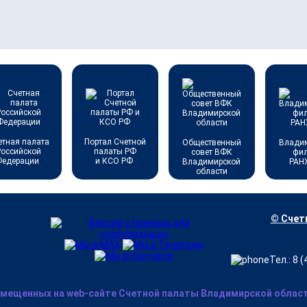
етная палата
Портал Счетной
Общественный
Влади
Российской
палаты РФ
совет ВФК
фи
Федерации
и КСО РФ
Владимирской
РАН
области
© Счетн
Тел.: 8 
змещенных на web-сайте Счетной палаты Владимирской области