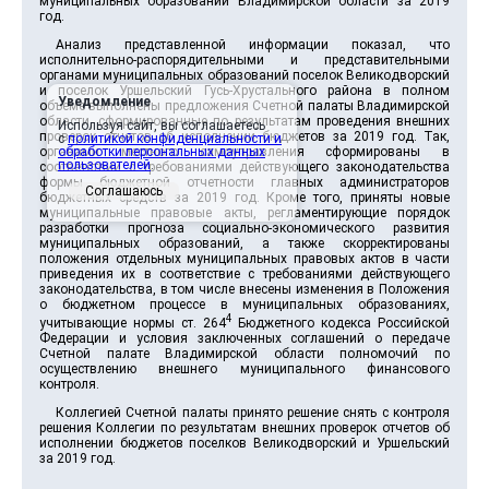
муниципальных образований Владимирской области за 2019
год.
Анализ представленной информации показал, что
исполнительно-распорядительными и представительными
органами муниципальных образований поселок Великодворский
и поселок Уршельский Гусь-Хрустального района в полном
Уведомление
объеме выполнены предложения Счетной палаты Владимирской
области, сформированные по результатам проведения внешних
Используя сайт, вы соглашаетесь
проверок отчетов об исполнении бюджетов за 2019 год. Так,
с
политикой конфиденциальности и
органами местного самоуправления сформированы в
обработки персональных данных
пользователей
.
соответствии с требованиями действующего законодательства
формы бюджетной отчетности главных администраторов
Соглашаюсь
бюджетных средств за 2019 год. Кроме того, приняты новые
муниципальные правовые акты, регламентирующие порядок
разработки прогноза социально-экономического развития
муниципальных образований, а также скорректированы
положения отдельных муниципальных правовых актов в части
приведения их в соответствие с требованиями действующего
законодательства, в том числе внесены изменения в Положения
о бюджетном процессе в муниципальных образованиях,
4
учитывающие нормы ст. 264
Бюджетного кодекса Российской
Федерации и условия заключенных соглашений о передаче
Счетной палате Владимирской области полномочий по
осуществлению внешнего муниципального финансового
контроля.
Коллегией Счетной палаты принято решение снять с контроля
решения Коллегии по результатам внешних проверок отчетов об
исполнении бюджетов поселков Великодворский и Уршельский
за 2019 год.