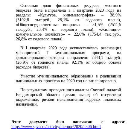
Основная доля финансовых ресурсов местного
бюджета была направлена в I квартале 2020 года на
разделы: «Культура, кинематография» – 38,9%
(3102,8 тыс.руб., 28,1% от годового плана),
«Общегосударственные вопросы» – 31,5% (2511,5
тыс.руб., 23,4% от годового плана), «Жилищно-
коммунальное хозяйство» – 22,0% (1754,4 тыс.руб.,
26,8% от годового плана).
В I квартале 2020 года осуществлялась реализация
мероприятий 7 муниципальных программ, на
финансирование которых направлено 7343,1 тыс.руб.
(26,9% от годового плана, 92,1% от общего объема
расходов бюджета).
Участие муниципального образования в реализации
национальных проектов на 2020 год не запланировано.
По результатам проведенного анализа Счетной палатой
Владимирской области сделан вывод об отсутствии
выраженных рисков неисполнения годовых плановых
назначений.
Этот документ был напечатан с адреса:
https://www.spvo.ru/activity/meropr/2020/2506.html