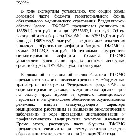
годов».
В ходе экспертизы установлено, что общий объем
доходной части бюджета территориального фонда
обязательного медицинского страхования Владимирской
области (далее – ТФОМС) предлагается увеличить на
183591,2 тыс.руб. или до 18355362,1 тыс.руб. Объем
расходной части бюджета ТФОМС – на 525315,0 тыс.руб.
или до 18697085,9 тыс.руб. Предлагаемые изменения
повлекут образование дефицита бюджета ТФОМС в
сумме 341723,8 тыс.руб. Источниками внутреннего
финансирования дефицита бюджета ТФОМС
установлено уменьшение прочих остатков денежных
средств бюджета ТФОМС в указанной сумме.
В доходной и расходной частях бюджета ТФОМС
предлагается отразить целевые средства межбюджетных
трансфертов из бюджета Федерального фонда ОМС на
софинансирование расходов медицинских организаций
на оплату труда врачей и среднего медицинского
персонала и на финансовое обеспечение осуществления
денежных выплат стимулирующего характера
медицинским работникам за выявление онкологических
заболеваний в ходе проведения диспансеризации и
профилактических медицинских осмотров населения.
Кроме этого, расходную часть бюджета ТФОМС
предлагается увеличить на сумму остатков средств,
образовавшихся по состоянию на 1 января 2020 года.