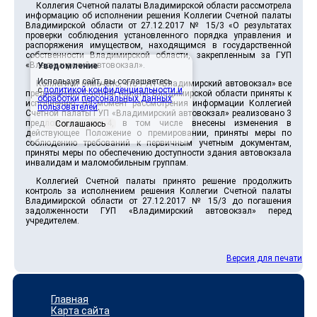
Коллегия Счетной палаты Владимирской области рассмотрела
информацию об исполнении решения Коллегии Счетной палаты
Владимирской области от 27.12.2017 № 15/3 «О результатах
проверки соблюдения установленного порядка управления и
распоряжения имуществом, находящимся в государственной
собственности Владимирской области, закрепленным за ГУП
«Владимирский автовокзал».
Уведомление
Используя сайт, вы соглашаетесь
Коллегией отмечено, что ГУП «Владимирский автовокзал» все
с
политикой конфиденциальности и
предложения Счетной палаты Владимирской области приняты к
обработки персональных данных
исполнению. На момент рассмотрения информации Коллегией
пользователей
.
Счетной палаты ГУП «Владимирский автовокзал» реализовано 3
предложения из 4, в том числе внесены изменения в
Соглашаюсь
действующее Положение о премировании, приняты меры по
соблюдению требований к первичным учетным документам,
приняты меры по обеспечению доступности здания автовокзала
инвалидам и маломобильным группам.
Коллегией Счетной палаты принято решение продолжить
контроль за исполнением решения Коллегии Счетной палаты
Владимирской области от 27.12.2017 № 15/3 до погашения
задолженности ГУП «Владимирский автовокзал» перед
учредителем.
Версия для печати
Главная
Карта сайта