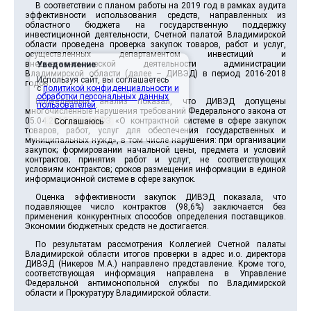
В соответствии с планом работы на 2019 год в рамках аудита
эффективности использования средств, направленных из
областного бюджета на государственную поддержку
инвестиционной деятельности, Счетной палатой Владимирской
области проведена проверка закупок товаров, работ и услуг,
осуществленных департаментом инвестиций и
внешнеэкономической деятельности администрации
Уведомление
Владимирской области (далее – ДИВЭД) в период 2016-2018
Используя сайт, вы соглашаетесь
годов.
с
политикой конфиденциальности и
обработки персональных данных
Проведенный анализ показал, что ДИВЭД допущены
пользователей
.
многочисленные нарушения требований Федерального закона от
05.04.2013 № 44-ФЗ «О контрактной системе в сфере закупок
Соглашаюсь
товаров, работ, услуг для обеспечения государственных и
муниципальных нужд», в том числе нарушения: при организации
закупок; формировании начальной цены, предмета и условий
контрактов; принятия работ и услуг, не соответствующих
условиям контрактов; сроков размещения информации в единой
информационной системе в сфере закупок.
Оценка эффективности закупок ДИВЭД показала, что
подавляющее число контрактов (98,6%) заключается без
применения конкурентных способов определения поставщиков.
Экономии бюджетных средств не достигается.
По результатам рассмотрения Коллегией Счетной палаты
Владимирской области итогов проверки в адрес и.о. директора
ДИВЭД (Никеров М.А.) направлено представление. Кроме того,
соответствующая информация направлена в Управление
Федеральной антимонопольной службы по Владимирской
области и Прокуратуру Владимирской области.