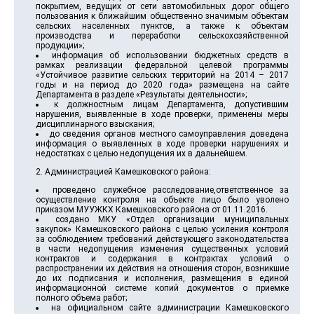
покрытием, ведущих от сети автомобильных дорог общего
пользования к ближайшим общественно значимым объектам
сельских населенных пунктов, а также к объектам
производства и переработки сельскохозяйственной
продукции»;
информация об использовании бюджетных средств в
рамках реализации федеральной целевой программы
«Устойчивое развитие сельских территорий на 2014 – 2017
годы и на период до 2020 года» размещена на сайте
Департамента в разделе «Результаты деятельности»;
к должностным лицам Департамента, допустившим
нарушения, выявленные в ходе проверки, применены меры
дисциплинарного взыскания;
до сведения органов местного самоуправления доведена
информация о выявленных в ходе проверки нарушениях и
недостатках с целью недопущения их в дальнейшем.
2. Администрацией Камешковского района:
проведено служебное расследование,ответственное за
осуществление контроля на объекте лицо было уволено
приказом МУУЖКХ Камешковского района от 01.11.2016.
создано МКУ «Отдел организации муниципальных
закупок» Камешковского района с целью усиления контроля
за соблюдением требований действующего законодательства
в части недопущения изменения существенных условий
контрактов и содержания в контрактах условий о
распространении их действия на отношения сторон, возникшие
до их подписания и исполнения, размещения в единой
информационной системе копий документов о приемке
полного объема работ;
на официальном сайте администрации Камешковского