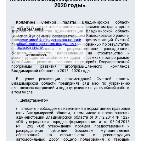
2020 годы».
Коллегией Счетной палаты Владимирской области
рассмотрены результаты исполнениядепартаментом транспорта и
Уведомление
дорожного хозяйства администрации Владимирской области
(далее – Департамент), администрацией Камешковского района,
Используя сайт, вы соглашаетесь
администрацией Кольчугинского районарекомендаций Счетной
с
политикой конфиденциальности и
обработки персональных данных
палаты Владимирской области, сформированных по результатам
пользователей
.
проверки законности и результативности расходования
бюджетных средств, направленных на строительство и
Соглашаюсь
реконструкцию автомобильных дорог, в рамках подпрограммы
«Устойчивое развитие сельских территорий» Государственной
программы развития агропромышленного комплекса
Владимирской области на 2013 - 2020 годы.
В целях реализации рекомендаций Счетной палаты
Владимирской области предпринят ряд мер по устранению
выявленных нарушений и недопущению их в дальнейшей работе,
в том числе:
1. Департаментом:
внесены необходимые изменения в нормативные правовые
акты Владимирской области, в том числе в постановления
администрации Владимирской области от 01.12.2014 № 1227
«Об утверждении порядка формирования и от 08.04.2016
№ 292 «Об утверждении порядка предоставления и
распределения субсидии бюджетам муниципальных
образований на строительство и реконструкцию
автомобильных дорог общего пользования с твердым