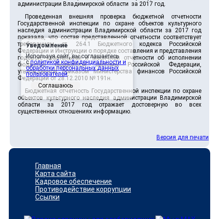
администрации Владимирской области за 2017 год.
Проведенная внешняя проверка бюджетной отчетности
Государственной инспекции по охране объектов культурного
наследия администрации Владимирской области за 2017 год
показала, что состав представленной отчетности соответствует
требованиям ст. 264.1 Бюджетного кодекса Российской
Уведомление
Федерации и Инструкции о порядке составления и представления
Используя сайт, вы соглашаетесь
годовой, квартальной и месячной отчетности об исполнении
с
политикой конфиденциальности и
бюджетов бюджетной системы Российской Федерации,
обработки персональных данных
утвержденной приказом Министерства финансов Российской
пользователей
.
Федерации от 28.12.2010 № 191н.
Соглашаюсь
Бюджетная отчетность Государственной инспекции по охране
объектов культурного наследия администрации Владимирской
области за 2017 год отражает достоверную во всех
существенных отношениях информацию.
Версия для печати
Главная
Карта сайта
Кадровое обеспечение
Противодействие коррупции
Ссылки