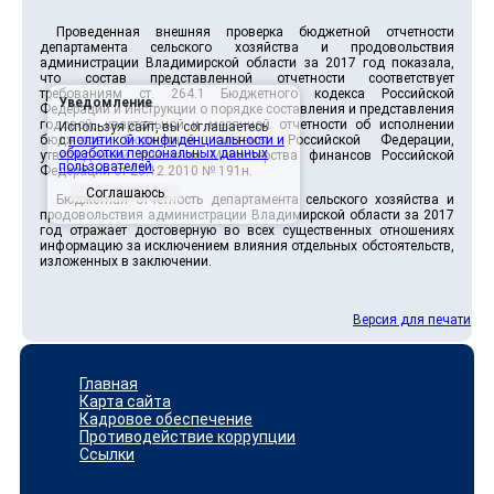
Проведенная внешняя проверка бюджетной отчетности
департамента сельского хозяйства и продовольствия
администрации Владимирской области за 2017 год показала,
что состав представленной отчетности соответствует
требованиям ст. 264.1 Бюджетного кодекса Российской
Уведомление
Федерации и Инструкции о порядке составления и представления
годовой, квартальной и месячной отчетности об исполнении
Используя сайт, вы соглашаетесь
бюджетов бюджетной системы Российской Федерации,
с
политикой конфиденциальности и
обработки персональных данных
утвержденной приказом Министерства финансов Российской
пользователей
.
Федерации от 28.12.2010 № 191н.
Соглашаюсь
Бюджетная отчетность департамента сельского хозяйства и
продовольствия администрации Владимирской области за 2017
год отражает достоверную во всех существенных отношениях
информацию за исключением влияния отдельных обстоятельств,
изложенных в заключении.
Версия для печати
Главная
Карта сайта
Кадровое обеспечение
Противодействие коррупции
Ссылки