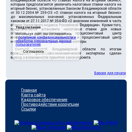
Владимирской области «О ставках налога на игорный бизнес»,
которым предполагается увеличить налоговые ставки налога на
игорный бизнес, установленные Законом Владимирской области
от 30.12.2004 № 259-ОЗ «О ставках налога на игорный бизнес»
до максимальных значений, установленных Федеральным
законом от 27.11.2017 № 354-ФЗ «О внесении изменений в часть
вторую Налогового кодекса Российской Федерации». Кроме того,
Уведомление
предполагается установить налоговые ставки для новых
объектов налогообложения: процессинговый центр
Используя сайт, вы соглашаетесь
интерактивных ставок тотализатора и процессинговый центр
с
политикой конфиденциальности и
обработки персональных данных
интерактивных ставок букмекерской конторы.
пользователей
.
Счетной палатой Владимирской области по итогам
Соглашаюсь
проведения финансово-экономической экспертизы сделан
вывод о возможности принятия законопроекта.
Версия для печати
Главная
Карта сайта
Кадровое обеспечение
Противодействие коррупции
Ссылки