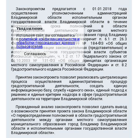
Законопроектом предлагается с 01.01.2018 года
осуществление уполномоченным администрацией
Владимирской области исполнительным органом
государственной власти Владимирской области в течение
неограниченного срока полномочий в области
Уведомление
градостроительной деятельности органов местного
самоуправления муниципального образования город Владимир
Используя сайт, вы соглашаетесь
Владимирской области, что не противоречит п. 6.1 ст. 26.3
с
политикой конфиденциальности и
обработки персональных данных
Федерального закона от 06.10.1999 № 184-ФЗ «Об общих
пользователей
.
принципах организации законодательных (представительных) и
исполнительных органов государственной власти субъектов
Соглашаюсь
Российской Федерации», ч. 1.2 ст. 17 Федерального закона от
06.10.2003 № 131-ФЗ «Об общих принципах организации
местного самоуправления в Российской Федерации» и ст. 8.2
Градостроительного кодекса Российской Федерации.
Принятие законопроекта позволит реализовать централизацию
процесса осуществления административных процедур
градостроительной деятельности, создать единую
информационную базу, службу «единого окна», единый подход к
решению и единые критерии надзора в сфере градостроительной
деятельности на территории Владимирской области.
Проведенный анализ законопроекта позволил сделать вывод
о возможности принятия проекта закона Владимирской области
«О перераспределении полномочий в области градостроительной
деятельности между органами местного самоуправления
муниципального образования город Владимир Владимирской
области и исполнительными органами государственной власти
Владимирской области».