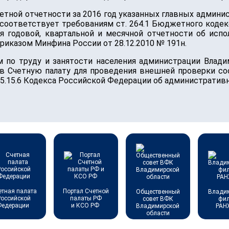
тной отчетности за 2016 год указанных главных админи
 соответствует требованиям ст. 264.1 Бюджетного коде
ия годовой, квартальной и месячной отчетности об и
иказом Минфина России от 28.12.2010 № 191н.
 по труду и занятости населения администрации Влади
в Счетную палату для проведения внешней проверки со
15.15.6 Кодекса Российской Федерации об административ
етная палата
Портал Счетной
Общественный
Влади
Российской
палаты РФ
совет ВФК
фи
Федерации
и КСО РФ
Владимирской
РАН
области