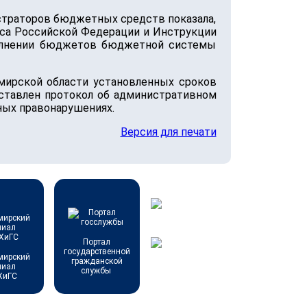
страторов бюджетных средств показала,
кса Российской Федерации и Инструкции
сполнении бюджетов бюджетной системы
мирской области установленных сроков
ставлен протокол об административном
ных правонарушениях.
Версия для печати
Портал
государственной
мирский
гражданской
лиал
службы
ХиГС