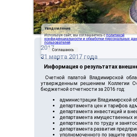
Уведомление
Используя сайт, вы соглашаетесь с
политикой
конфиденциальности и обработки персональных да
пользователей
.
2017
Соглашаюсь
31 марта 2017 года
Информация о результатах внеш
Счетной палатой Владимирской обл
утвержденным решением Коллегии Сч
бюджетной отчетности за 2016 год:
администрации Владимирской об
департамента цен и тарифов ад
департамента инвестиций и вне
департамента имущественных и
департамента по труду и занято
департамента развития предпри
уполномоченного по защите прав