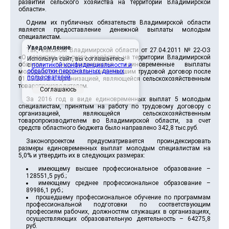
развитии сельского хозяйства на территории Владимирской
области
»
.
Одним их публичных обязательств Владимирской области
является предоставление денежной выплаты молодым
специалистам.
Уведомление
Так, Законом Владимирской области от 27.04.2011 № 22-ОЗ
«О развитии сельского хозяйства на территории Владимирской
Используя сайт, вы соглашаетесь
области» предусматриваются единовременные выплаты
с
политикой конфиденциальности и
обработки персональных данных
молодым специалистам, заключившим трудовой договор после
пользователей
.
01.05.2012 с организацией, являющейся сельскохозяйственным
товаропроизводителем.
Соглашаюсь
За 2016 год в виде единовременных выплат 5 молодым
специалистам, принятым на работу по трудовому договору с
организацией, являющейся сельскохозяйственным
товаропроизводителем во Владимирской области, за счет
средств областного бюджета было направлено 342,8 тыс.руб.
Законопроектом предусматривается проиндексировать
размеры единовременных выплат молодым специалистам на
5,0% и утвердить их в следующих размерах:
имеющему высшее профессиональное образование –
128551,5 руб.;
имеющему среднее профессиональное образование –
89986,1 руб.;
прошедшему профессиональное обучение по программам
профессиональной подготовки по соответствующим
профессиям рабочих, должностям служащих в организациях,
осуществляющих образовательную деятельность – 64275,8
руб.