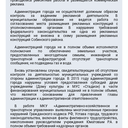
проводились ремонтные работы и размещается коммерческая
реклама.
Администрация города не осуществляет должным образом
контроль за ведением рекламной деятельности. В
муниципальном образовании не ведется работа по
согласованию места размещения рекламных конструкций с
уполномоченными органами. В нарушение требований
федерального законодательства ни одна из рекламных
конструкций не внесена в схему размещения рекламных
конструкций Собинского района.
Администрацией города не в полном объеме исполняются
полномочия по обеспечению земельных участков,
предоставленных многодетным семьям, инженерной и
транспортной инфраструктурой: отсутствует транспортное
сообщение, не подведены газ и вода.
Вновь установлены случаи, свидетельствующие об отсутствии
контроля за деятельностью муниципальных учреждений со
стороны администрации города. В 2015 году администрацией
города нарушены условия предоставления субсидий двум
учреждениям (Дому культуры и МУС «Стадион) в части
финансирования муниципальных заданий не в полном объеме,
что является основанием для привлечения главы
администрации к административной ответственности.
В работе МКУ «Административно-хозяйственное и
транспортное управление» выявлены многочисленные признаки
нарушений Гражданского кодекса РФ, Устава города, трудового
законодательства, включая факты фиктивного трудоустройства,
неисполнение руководителем учреждения Юматовым Р.А. в
полном объеме требований надзорных органов.