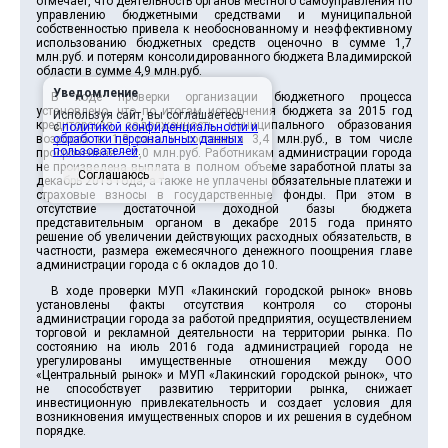
отмечает, что деятельность органов местного самоуправления по
управлению бюджетными средствами и муниципальной
собственностью привела к необоснованному и неэффективному
использованию бюджетных средств оценочно в сумме 1,7
млн.руб. и потерям консолидированного бюджета Владимирской
области в сумме 4,9 млн.руб.
Уведомление
В ходе проверки организации бюджетного процесса
установлено, что по итогам исполнения бюджета за 2015 год
Используя сайт, вы соглашаетесь
кредиторская задолженность муниципального образования
с
политикой конфиденциальности и
возросла в 1,8 раза и составила 3,4 млн.руб., в том числе
обработки персональных данных
пользователей
.
просроченная – 2,0 млн.руб. Работникам администрации города
не произведена выплата в полном объеме заработной платы за
Соглашаюсь
декабрь 2015 года, а также не уплачены обязательные платежи и
страховые взносы в государственные фонды. При этом в
отсутствие достаточной доходной базы бюджета
представительным органом в декабре 2015 года принято
решение об увеличении действующих расходных обязательств, в
частности, размера ежемесячного денежного поощрения главе
администрации города с 6 окладов до 10.
В ходе проверки МУП «Лакинский городской рынок» вновь
установлены факты отсутствия контроля со стороны
администрации города за работой предприятия, осуществлением
торговой и рекламной деятельности на территории рынка. По
состоянию на июль 2016 года администрацией города не
урегулированы имущественные отношения между ООО
«Центральный рынок» и МУП «Лакинский городской рынок», что
не способствует развитию территории рынка, снижает
инвестиционную привлекательность и создает условия для
возникновения имущественных споров и их решения в судебном
порядке.