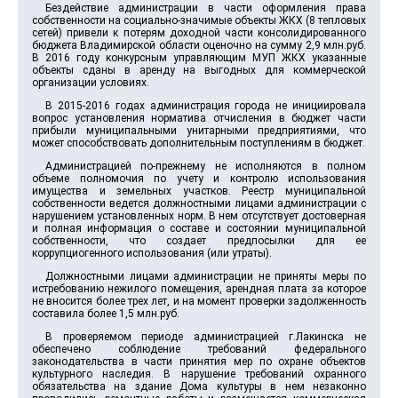
Бездействие администрации в части оформления права
собственности на социально-значимые объекты ЖКХ (8 тепловых
сетей) привели к потерям доходной части консолидированного
бюджета Владимирской области оценочно на сумму 2,9 млн.руб.
В 2016 году конкурсным управляющим МУП ЖКХ указанные
объекты сданы в аренду на выгодных для коммерческой
организации условиях.
В 2015-2016 годах администрация города не инициировала
вопрос установления норматива отчисления в бюджет части
прибыли муниципальными унитарными предприятиями, что
может способствовать дополнительным поступлениям в бюджет.
Администрацией по-прежнему не исполняются в полном
объеме полномочия по учету и контролю использования
имущества и земельных участков. Реестр муниципальной
собственности ведется должностными лицами администрации с
нарушением установленных норм. В нем отсутствует достоверная
и полная информация о составе и состоянии муниципальной
собственности, что создает предпосылки для ее
коррупциогенного использования (или утраты).
Должностными лицами администрации не приняты меры по
истребованию нежилого помещения, арендная плата за которое
не вносится более трех лет, и на момент проверки задолженность
составила более 1,5 млн.руб.
В проверяемом периоде администрацией г.Лакинска не
обеспечено соблюдение требований федерального
законодательства в части принятия мер по охране объектов
культурного наследия. В нарушение требований охранного
обязательства на здание Дома культуры в нем незаконно