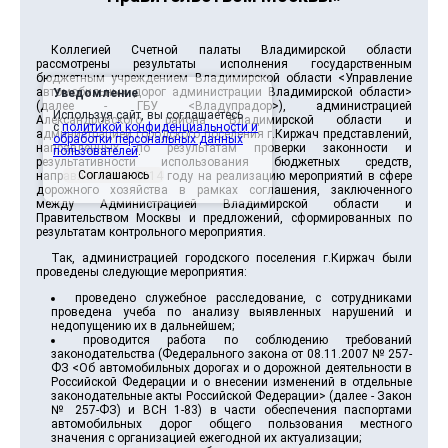
Коллегией Счетной палаты Владимирской области
рассмотрены результаты исполнения государственным
бюджетным учреждением Владимирской области <Управление
автомобильных дорог администрации Владимирской области>
Уведомление
(далее - ГБУ <Владупрадор>), администрацией
Используя сайт, вы соглашаетесь
Александровского района Владимирской области и
с
политикой конфиденциальности и
администрацией городского поселения г.Киржач представлений,
обработки персональных данных
направленных по результатам проверки законности и
пользователей
.
результативности использования бюджетных средств,
Соглашаюсь
направленных в 2014 году на реализацию мероприятий в сфере
дорожного хозяйства в рамках соглашения, заключенного
между Администрацией Владимирской области и
Правительством Москвы и предложений, сформированных по
результатам контрольного мероприятия.
Так, администрацией городского поселения г.Киржач были
проведены следующие мероприятия:
проведено служебное расследование, с сотрудниками
проведена учеба по анализу выявленных нарушений и
недопущению их в дальнейшем;
проводится работа по соблюдению требований
законодательства (Федерального закона от 08.11.2007 № 257-
ФЗ <Об автомобильных дорогах и о дорожной деятельности в
Российской Федерации и о внесении изменений в отдельные
законодательные акты Российской Федерации> (далее - Закон
№ 257-ФЗ) и ВСН 1-83) в части обеспечения паспортами
автомобильных дорог общего пользования местного
значения с организацией ежегодной их актуализации;