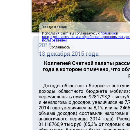
Уведомление
Используя сайт, вы соглашаетесь с
политикой
конфиденциальности и обработки персональных да
пользователей
.
2015
Соглашаюсь
18 декабря 2015 года
Коллегией Счетной палаты рассм
года в котором отмечено, что о
Доходы областного бюджета поступили
доходы областного бюджета мобилизов
перечислены в сумме 9781793,2 тыс.руб.
и неналоговых доходов увеличился на 7
2014 года увеличился на 8,1% или на 24
объема доходов) составили налоговые 
аналогичного периода 2014 года). Рас
31118766,9 тыс.руб. (65,3% от годовых 
областного бюджета была направлена в