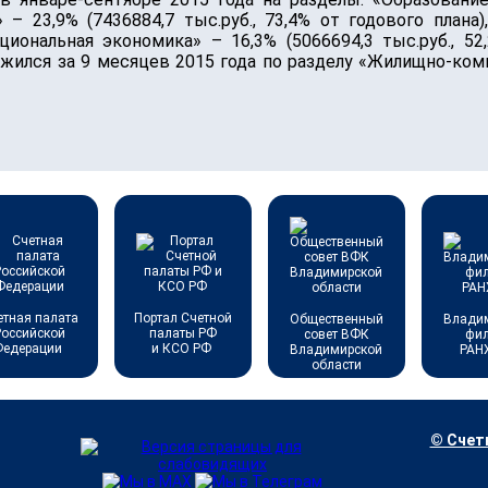
 – 23,9% (7436884,7 тыс.руб., 73,4% от годового плана
ациональная экономика» – 16,3% (5066694,3 тыс.руб., 5
ожился за 9 месяцев 2015 года по разделу «Жилищно-комм
етная палата
Портал Счетной
Общественный
Влади
Российской
палаты РФ
совет ВФК
фи
Федерации
и КСО РФ
Владимирской
РАН
области
© Счетн