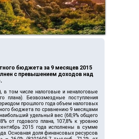
тного бюджета за 9 месяцев 2015
олнен с превышением доходов над
.
), в том числе налоговые и неналоговые
го плана). Безвозмездные поступления
 периодом прошлого года объем налоговых
стного бюджета по сравнению 9 месяцами
а наибольший удельный вес (68,9% общего
8% от годового плана, 107,8% к уровню
-сентябрь 2015 года исполнены в сумме
года. Основная доля финансовых ресурсов
– 26,0% (8101605,7 тыс.руб., 71,2% от