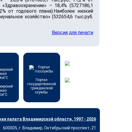
), «Здравоохранение» – 18,4% (5727186,1
2,2% от годового плана).Наиболее низкий
унальное хозяйство» (532654,6 тыс.руб.
Версия для печати
Портал
государственной
мирский
гражданской
лиал
службы
ХиГС
ая палата Владимирской области, 1997 - 2026
600005, г. Владимир, Октябрьский проспект, 21