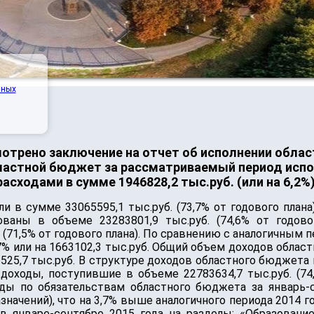
нных
отрено заключение на отчет об исполнении облас
бластной бюджет за рассматриваемый период исп
расходами в сумме 1946828,2 тыс.руб. (или на 6,2%)
 в сумме 33065595,1 тыс.руб. (73,7% от годового плана
аны в объеме 23283801,9 тыс.руб. (74,6% от годово
 (71,5% от годового плана). По сравнению с аналогичным
,7% или на 1663102,3 тыс.руб. Общий объем доходов обла
66525,7 тыс.руб. В структуре доходов областного бюджет
доходы, поступившие в объеме 22783634,7 тыс.руб. (74,
ходы по обязательствам областного бюджета за январь
назначений), что на 3,7% выше аналогичного периода 2014 
 январе-сентябре 2015 года на разделы: «Образование» 