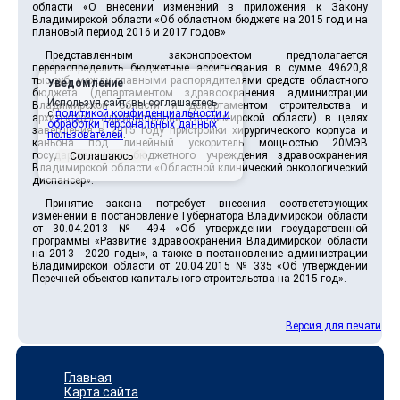
области «О внесении изменений в приложения к Закону
Владимирской области «Об областном бюджете на 2015 год и на
плановый период 2016 и 2017 годов»
Представленным законопроектом предполагается
перераспределить бюджетные ассигнования в сумме 49620,8
тыс.руб. между главными распорядителями средств областного
Уведомление
бюджета (департаментом здравоохранения администрации
Используя сайт, вы соглашаетесь
Владимирской области и департаментом строительства и
с
политикой конфиденциальности и
архитектуры администрации Владимирской области) в целях
обработки персональных данных
завершения в 2015 году пристройки хирургического корпуса и
пользователей
.
каньона под линейный ускоритель мощностью 20МЭВ
государственного бюджетного учреждения здравоохранения
Соглашаюсь
Владимирской области «Областной клинический онкологический
диспансер».
Принятие закона потребует внесения соответствующих
изменений в постановление Губернатора Владимирской области
от 30.04.2013 № 494 «Об утверждении государственной
программы «Развитие здравоохранения Владимирской области
на 2013 - 2020 годы», а также в постановление администрации
Владимирской области от 20.04.2015 № 335 «Об утверждении
Перечней объектов капитального строительства на 2015 год».
Версия для печати
Главная
Карта сайта