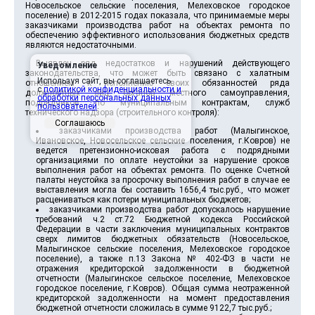
Новосельское сельские поселения, Мелеховское городское
поселение) в 2012-2015 годах показала, что принимаемые меры
заказчиками производства работ на объектах ремонта по
обеспечению эффективного использования бюджетных средств
являются недостаточными.
Выявлен ряд недостатков и нарушений действующего
Уведомление
законодательства, что может быть связано с халатным
Используя сайт, вы соглашаетесь
отношением к исполнению своих обязанностей ряда
с
политикой конфиденциальности и
должностных лиц органов местного самоуправления,
обработки персональных данных
подрядчиков по муниципальным контрактам, служб
пользователей
.
технического надзора (строительного контроля):
Соглашаюсь
заказчиками производства работ (Малыгинское,
Ивановское, Новосельское сельские поселения, г.Ковров) не
ведется претензионно-исковая работа с подрядными
организациями по оплате неустойки за нарушение сроков
выполнения работ на объектах ремонта. По оценке Счетной
палаты неустойка за просрочку выполнения работ в случае ее
выставления могла бы составить 1656,4 тыс.руб., что может
расцениваться как потери муниципальных бюджетов;
заказчиками производства работ допускалось нарушение
требований ч.2 ст.72 Бюджетной кодекса Российской
Федерации в части заключения муниципальных контрактов
сверх лимитов бюджетных обязательств (Новосельское,
Малыгинское сельские поселения, Мелеховское городское
поселение), а также п.13 Закона № 402-ФЗ в части не
отражения кредиторской задолженности в бюджетной
отчетности (Малыгинское сельское поселение, Мелеховское
городское поселение, г.Ковров). Общая сумма неотраженной
кредиторской задолженности на момент предоставления
бюджетной отчетности сложилась в сумме 9122,7 тыс.руб.;