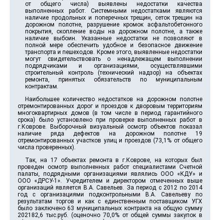
от общего числа) выявлены недостатки качества
выполненных работ. Системными недостатками являются
наличие продольных и поперечных трещин, сеток трещин на
дорожном полотне, разрушение кромок асфальтобетонного
покрытия, скопление воды на дорожном полотне, а также
наличие выбоин. Указанные недостатки не позволяют в
полной мере обеспечить удобное и безопасное движение
транспорта и пешеходов. Кроме этого, выявленные недостатки
могут свидетельствовать о ненадлежащем выполнении
подрядчиками и организациями, осуществлявшими
строительный контроль (технический надзор) на объектах
ремонта, принятых обязательств по муниципальным
контрактам.
Наибольшее количество недостатков на дорожном полотне
отремонтированных дорог и проездов к дворовым территориям
многоквартирных домов (в том числе в период гарантийного
срока) было установлено при проверке выполненных работ в
г.Коврове. Выборочный визуальный осмотр объектов показал
наличие ряда дефектов на дорожном полотне 19
отремонтированных участков улиц и проездов (73,1% от общего
числа проверенных).
Так, на 17 объектах ремонта в г.Коврове, на которых был
проведен осмотр выполненных работ специалистами Счетной
палаты, подрядными организациями являлись ООО «КДУ» и
ООО «ДРСУ-1». Учредителем и директором отмеченных выше
организаций является В.А. Савельев. За период с 2012 по 2014
год с организациями подконтрольными В.А. Савельеву по
результатам торгов и как с единственным поставщиком УГХ
было заключено 63 муниципальных контракта на общую сумму
202182,6 тыс.руб. (оценочно 70,0% от общей суммы закупок в