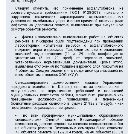
5810,1 тыс.руб.
Следует отметить, что применение асфальтобетона, не
соответствующего требованиям ГОСТ 9128-2013, привело к
нарушению технических характеристик отремонтированных
участков автомобильных дорог и стало причиной наличия ряда
дефектов на дорожном полотне, выявленных при визуальном
осмотре объектов ремонта;
факты некачественно выполненных работ на объектах
ремонта в г.Коврове были подтверждены при проведении
лабораторных испытаний вырубок с асфальтобетонного
покрытия дорог и проездов. Так, были выявлены отклонения
значений водонасыщения (11 из 29 проб), коэффициента
уплотнения (5 из 29 проб) от пороговых значений,
установленных нормативными документами. Кроме этого,
выявлены отклонения по толщине верхнего слоя покрытия на
4 объектах. Следует отметить, что подрядной организацией по
всем объектам являлось ООО «КДУ».
Санкционирование должностными лицами Управления
городского хозяйства (г. Ковров) оплаты за выполненные с
отступлениями от нормативных требований и положений
муниципальных контрактов работы, может быть расценено как
превышение должностных полномочий, а понесенные
бюджетные расходы оценочно в сумме 21923,3 тыс.руб. - как
неэффективное расходование средств;
во всех проверенных муниципальных образованиях
специалистами Счетной палаты Владимирской области
выявлены отдельные недостатки качества выполненных работ
на объектах ремонта. Визуальным осмотром было охвачено
75 объектов ремонта 2012-2014 годов, на 40 объектах (53,3%