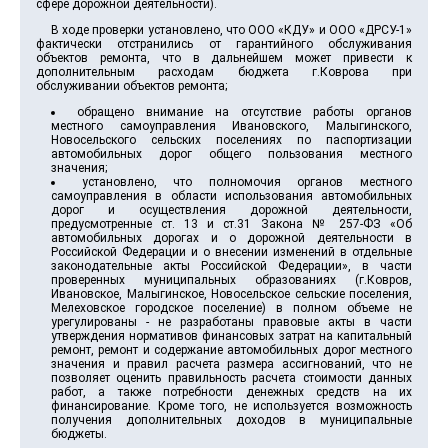
сфере дорожной деятельности).
В ходе проверки установлено, что ООО «КДУ» и ООО «ДРСУ-1»
фактически отстранились от гарантийного обслуживания
объектов ремонта, что в дальнейшем может привести к
дополнительным расходам бюджета г.Коврова при
обслуживании объектов ремонта;
обращено внимание на отсутствие работы органов
местного самоуправления Ивановского, Малыгинского,
Новосельского сельских поселениях по паспортизации
автомобильных дорог общего пользования местного
значения;
установлено, что полномочия органов местного
самоуправления в области использования автомобильных
дорог и осуществления дорожной деятельности,
предусмотренные ст. 13 и ст.31 Закона № 257-ФЗ «Об
автомобильных дорогах и о дорожной деятельности в
Российской Федерации и о внесении изменений в отдельные
законодательные акты Российской Федерации», в части
проверенных муниципальных образованиях (г.Ковров,
Ивановское, Малыгинское, Новосельское сельские поселения,
Мелеховское городское поселение) в полном объеме не
урегулированы - не разработаны правовые акты в части
утверждения нормативов финансовых затрат на капитальный
ремонт, ремонт и содержание автомобильных дорог местного
значения и правил расчета размера ассигнований, что не
позволяет оценить правильность расчета стоимости данных
работ, а также потребности денежных средств на их
финансирование. Кроме того, не используется возможность
получения дополнительных доходов в муниципальные
бюджеты.