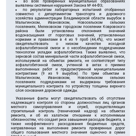
во всех проверенных муниципальных образованиях
выявлены системные нарушения Закона № 44-ФЗ;
по результатам лабораторных испытаний отобранных
совместно с департаментом транспорта и дорожного
хозяйства администрации Владимирской области вырубок в
Малыгинском, Ивановском, Новосельском сельских
поселениях, Мелеховском городском поселении Ковровского
района были установлены отклонения значений
водонасыщения от пороговых значений, установленных
нормами и правилами в 4 из 9 проб (44,4%), что может
свидетельствовать о низком качестве исходной
асфальтобетонной смеси и о несоблюдении подрядчиками
технологии укладки асфальтобетона. Также выявлено, что
зерновой состав минеральной части асфальтобетонной смеси,
используемой на объектах ремонта, не соответствует типу
асфальтобетонной смеси, учтенной в актах о приемке
выполненных работ и предусмотренной муниципальными
контрактами (9 из 9 вырубок). По трем объектам в
Малыгинском, Ивановском, Новосельском сельских
поселениях подрядчиками не выдержаны требования
муниципального контракта по устройству толщины верхнего
слоя основания дорожной одежды.
Указанные факты могут свидетельствовать об отсутствии
надлежащего контроля со стороны должностных лиц органов
местного самоуправления и служб, осуществляющих
строительный контроль (технический надзор) на объектах
ремонта, и об их халатном отношении к исполняемым
обязанностям, что создает риск завышения расходов бюджета, а
также неэффективного расходования бюджетных средств,
направленных на выполнение ремонта проверенных дорог
общего пользования местного значения оценочно в сумме