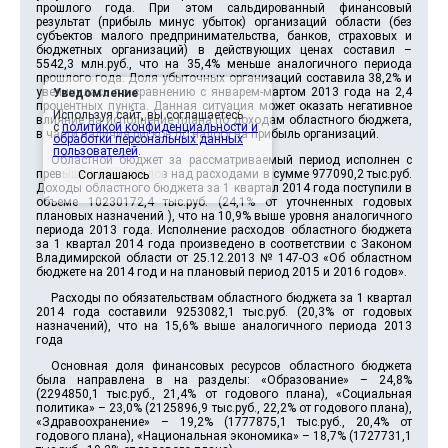
прошлого года. При этом сальдированный финансовый
результат (прибыль минус убыток) организаций области (без
субъектов малого предпринимательства, банков, страховых и
бюджетных организаций) в действующих ценах составил –
5542,3 млн.руб., что на 35,4% меньше аналогичного периода
прошлого года. Доля убыточных организаций составила 38,2% и
увеличилась по сравнению с январем-мартом 2013 года на 2,4
Уведомление
процентных пункта. Данная ситуация может оказать негативное
Используя сайт, вы соглашаетесь
влияние на исполнение плана по доходам областного бюджета,
с
политикой конфиденциальности и
в части наличия рисков по налогу на прибыль организаций.
обработки персональных данных
пользователей
.
Областной бюджет за рассматриваемый период исполнен с
превышением доходов над расходами в сумме 977090,2 тыс.руб.
Соглашаюсь
Доходы областного бюджета за 1 квартал 2014 года поступили в
объеме 10230172,4 тыс.руб. (24,1% от уточненных годовых
плановых назначений ), что на 10,9% выше уровня аналогичного
периода 2013 года. Исполнение расходов областного бюджета
за 1 квартал 2014 года произведено в соответствии с Законом
Владимирской области от 25.12.2013 № 147-ОЗ «Об областном
бюджете на 2014 год и на плановый период 2015 и 2016 годов».
Расходы по обязательствам областного бюджета за 1 квартал
2014 года составили 9253082,1 тыс.руб. (20,3% от годовых
назначений), что на 15,6% выше аналогичного периода 2013
года
Основная доля финансовых ресурсов областного бюджета
была направлена в на разделы: «Образование» – 24,8%
(2294850,1 тыс.руб., 21,4% от годового плана), «Социальная
политика» – 23,0% (2125896,9 тыс.руб., 22,2% от годового плана),
«Здравоохранение» – 19,2% (1777875,1 тыс.руб., 20,4% от
годового плана), «Национальная экономика» – 18,7% (1727731,1