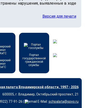
устранены нарушения, выявленные в ходе
Версия для печати
Портал
государственной
мирский
гражданской
лиал
службы
ХиГС
ая палата Владимирской области, 1997 - 2026
600005, г. Владимир, Октябрьский проспект, 21
(4922) 77-91-26 |
E-Mail:
schpalata@spvo.ru