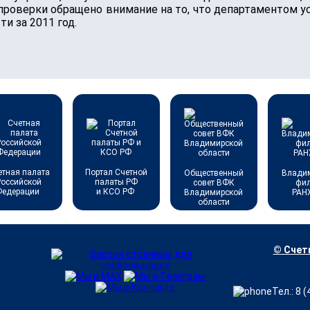
проверки обращено внимание на то, что департаментом 
 за 2011 год.
етная палата
Портал Счетной
Общественный
Влади
Российской
палаты РФ
совет ВФК
фи
Федерации
и КСО РФ
Владимирской
РАН
области
© Счетн
Тел.: 8 