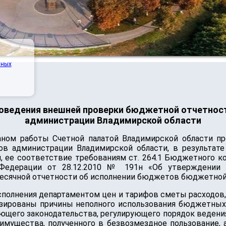
нных
роведения внешней проверки бюджетной отчетност
администрации Владимирской области
ном работы Счетной палатой Владимирской области п
ов администрации Владимирской области, в результат
 ее соответствие требованиям ст. 264.1 Бюджетного к
Федерации от 28.12.2010 № 191н «Об утверждении 
 месячной отчетности об исполнении бюджетов бюджетно
полнения департаментом цен и тарифов сметы расходов,
изированы причины неполного использования бюджетных 
щего законодательства, регулирующего порядок ведени
имущества, полученного в безвозмездное пользование, 