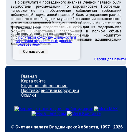
По результатам проведенного анализа Счетной палатой были
выработаны рекомендации по корректировке Программы,
направленные на обеспечение соблюдения требований
действующей нормативной правовой базы и устранение рисков,
связанных с несоблюдением условий соглашения, заключенного
между администрацией Владимирской области и Министерством
транспорта РФ о предоставления субсидий из федерального
Уведомление
бюджета. Выработанные предложения в полном объеме
Используя сайт, вы соглашаетесь
реализованы разработчиком Программы – комитетом
с
политикой конфиденциальности и
информатизации, связи и телекоммуникаций администрации
обработки персональных данных
Владимирской области.
пользователей
.
Соглашаюсь
Версия для печати
Главная
Карта сайта
Кадровое обеспечение
Противодействие коррупции
Ссылки
© Счетная палата Владимирской области, 1997 - 2026