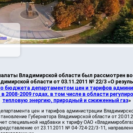
нных
палаты Владимирской области был рассмотрен во
димирской области от 03.11.2011 № 22/3 «О резул
го бюджета департаментом цен и тарифов админи
 2008-2009 годах, в том числе в области регулир
тепловую энергию, природный и сжиженный газ
»
артамента цен и тарифов администрации Владимирской о
становление Губернатора Владимирской области от 20.0
чет специальной надбавки к тарифу ОАО «Владимироблгаз»
редставление от 23.11.2011 № 04-724-22/3-11, направлен