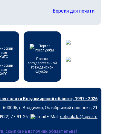
Версия для печати
Портал
государственной
мирский
гражданской
лиал
службы
ХиГС
ая палата Владимирской области, 1997 - 2026
600005, г. Владимир, Октябрьский проспект, 21
(4922) 77-91-26 |
E-Mail:
schpalata@spvo.ru
, ссылка на источник обязательна!