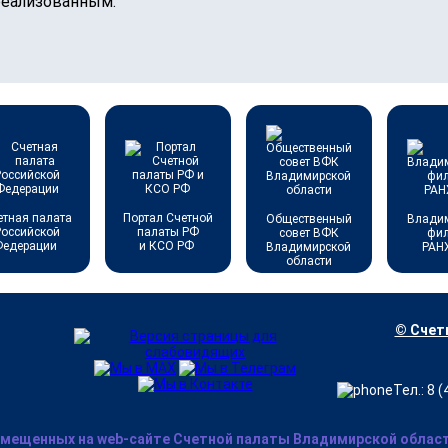
реализованным.
етная палата
Портал Счетной
Общественный
Влади
Российской
палаты РФ
совет ВФК
фи
Федерации
и КСО РФ
Владимирской
РАН
области
© Счетн
Тел.: 8 
змещенных на web-сайте Счетной палаты Владимирской области