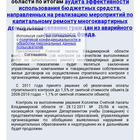
области по итогам
аудита эффективности
использования бюджетных средств,
направленных на реализацию мероприятий по
капитальному ремонту многоквартирных
домов и переселению граждан из аварийного
Уведомление
жилищного фонда
.
Используя сайт, вы соглашаетесь
с
политикой конфиденциальности и
обработки персональных данных
пользователей
.
Предложения Счетной палаты Владимирской области
Соглашаюсь
выполнены. Так, мерой контроля за качеством выполняемых
работ по капитальному ремонту многоквартирных домов и
объемных показателей будет являться заключение
управляющими компаниями и товариществами собственников
жилья договоров на осуществление строительного контроля с
организациями, имеющими право на данный вид деятельности.
С 2011 года принято решение об увеличении оплаты
строительного контроля до 1,5% от сметной стоимости объекта (в
2008-2010 годах – 1,1% от сметной стоимости объекта).
Контроль за выполнением решения Коллегии Счетной палаты
Владимирской области от 28.12.2011 № 25/06 в части,
касающейся проведения Департаментом учебы (совещания) с
представителями муниципальных образований, управляющими
организациями по обобщению выявленных нарушений в
муниципальных образованиях и недопущению их в дальнейшем
будет продолжен.