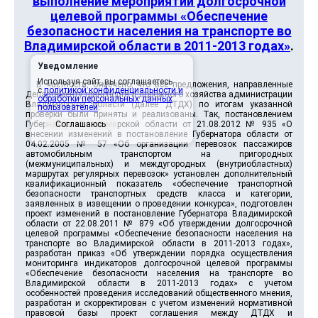
выполнение мероприятий долгосрочной
целевой программы «Обеспечение
безопасности населения на транспорте во
Владимирской области в 2011-2013 годах»
.
Уведомление
Используя сайт, вы соглашаетесь
В частности, отмечено, что все предложения, направленные
с
политикой конфиденциальности и
Департаменту транспорта и дорожного хозяйства администрации
обработки персональных данных
Владимирской области (далее ДТДХ) по итогам указанной
пользователей
.
проверки были приняты и реализованы. Так, постановлением
Губернатора Владимирской области от 21.08.2012 № 935 «О
Соглашаюсь
внесении изменений в постановление Губернатора области от
04.02.2005 № 57 «Об организации перевозок пассажиров
автомобильным транспортом на пригородных
(межмуниципальных) и междугородных (внутриобластных)
маршрутах регулярных перевозок» установлен дополнительный
квалификационный показатель «обеспечение транспортной
безопасности транспортных средств класса и категории,
заявленных в извещении о проведении конкурса», подготовлен
проект изменений в постановление Губернатора Владимирской
области от 22.08.2011 № 879 «Об утверждении долгосрочной
целевой программы «Обеспечение безопасности населения на
транспорте во Владимирской области в 2011-2013 годах»,
разработан приказ «Об утверждении порядка осуществления
мониторинга индикаторов долгосрочной целевой программы
«Обеспечение безопасности населения на транспорте во
Владимирской области в 2011-2013 годах» с учетом
особенностей проведения исследований общественного мнения,
разработан и скорректирован с учетом изменений нормативной
правовой базы проект соглашения между ДТДХ и