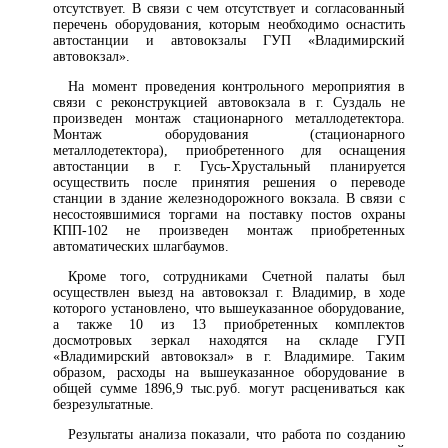
отсутствует. В связи с чем отсутствует и согласованный
перечень оборудования, которым необходимо оснастить
автостанции и автовокзалы ГУП «Владимирский
автовокзал».
На момент проведения контрольного мероприятия в
связи с реконструкцией автовокзала в г. Суздаль не
произведен монтаж стационарного металлодетектора.
Монтаж оборудования (стационарного
металлодетектора), приобретенного для оснащения
автостанции в г. Гусь-Хрустальный планируется
осуществить после принятия решения о переводе
станции в здание железнодорожного вокзала. В связи с
несостоявшимися торгами на поставку постов охраны
КПП-102 не произведен монтаж приобретенных
автоматических шлагбаумов.
Кроме того, сотрудниками Счетной палаты был
осуществлен выезд на автовокзал г. Владимир, в ходе
которого установлено, что вышеуказанное оборудование,
а также 10 из 13 приобретенных комплектов
досмотровых зеркал находятся на складе ГУП
«Владимирский автовокзал» в г. Владимире. Таким
образом, расходы на вышеуказанное оборудование в
общей сумме 1896,9 тыс.руб. могут расцениваться как
безрезультатные.
Результаты анализа показали, что работа по созданию