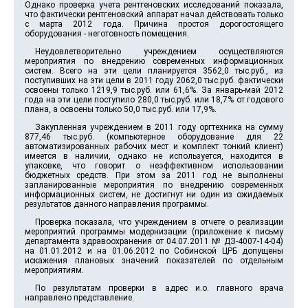
Однако проверка учета рентгеновских исследований показала,
что фактически рентгеновский аппарат начал действовать только
с марта 2012 года. Причина простоя дорогостоящего
оборудования - неготовность помещения.
Неудовлетворительно учреждением осуществляются
мероприятия по внедрению современных информационных
систем. Всего на эти цели планируется 3562,0 тыс.руб., из
поступивших на эти цели в 2011 году 2062,0 тыс.руб. фактически
освоены только 1219,9 тыс.руб. или 61,6%. За январь-май 2012
года на эти цели поступило 280,0 тыс.руб. или 18,7% от годового
плана, а освоены только 50,0 тыс.руб. или 17,9%.
Закупленная учреждением в 2011 году оргтехника на сумму
877,46 тыс.руб. (компьютерное оборудование для 22
автоматизированных рабочих мест и комплект тонкий клиент)
имеется в наличии, однако не используется, находится в
упаковке, что говорит о неэффективном использовании
бюджетных средств. При этом за 2011 год не выполнены
запланированные мероприятия по внедрению современных
информационных систем, не достигнут ни один из ожидаемых
результатов данного направления программы.
Проверка показала, что учреждением в отчете о реализации
мероприятий программы модернизации (приложение к письму
департамента здравоохранения от 04.07.2011 № ДЗ-4007-14-04)
на 01.01.2012 и на 01.06.2012 по Собинской ЦРБ допущены
искажения плановых значений показателей по отдельным
мероприятиям.
По результатам проверки в адрес и.о. главного врача
направлено представление.