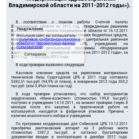
Владимирской области на 2011-2012 годы»).
В соответствии с планом работы Счетной палаты
Владимирской области на 2012 год, утвержденным решением
Уведомление
Коллегии Счетной палаты Владимирской области от 16.12.2011
№ 24/9, проведена проверка использования бюджетных средств,
Используя сайт, вы соглашаетесь
направляемых в ГБУЗ ВО «Собинская центральная районная
с
политикой конфиденциальности и
обработки персональных данных
больница» (далее Собинская ЦРБ, учреждение) на
пользователей
.
финансирование региональной программы «Модернизация
здравоохранения Владимирской области на 2011-2012 годы», за
Соглашаюсь
2011 год – 5 месяцев 2012 года.
В ходе проверки выявлено следующее.
Кассовое освоение средств на укрепление материально-
технической базы Судогодской ЦРБ в 2011 году составило
5382,51 тыс.руб. (94,9% от плана), в январе-мае 2012 года 359,2
тыс.руб. (или 3,4%от плана на год).
В ходе проверки установлено, что набор инструментов
хирургических «Мини-ассистент» (стоимостью 199,8 тыс.руб.)
поступил в учреждение 14.10.2011, на момент проверки (через 8
месяцев после его закупки) в практической работе не
используется, находится в фабричной упаковке. Причина -
наличие аналогичного набора в учреждении.
По программе модернизации для Собинской ЦРБ 13.12.2011
приобретен рентгеновский аппарат на 2 рабочих места
стоимостью 3307,2 тыс.руб. и согласно бухгалтерским
документам введен в эксплуатацию в декабре 2012 года.