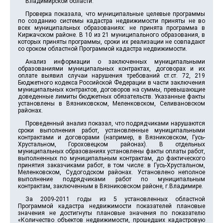
Владимирской области.
Проверка показала, что муниципальные целевые программы
по созданию системы кадастра недвижимости приняты не во
всех муниципальных образованиях: не принята программа в
Киржачском районе. В 10 из 21 муниципального образования, в
которых приняты программы, сроки их реализации не совпадают
со сроком областной Программой кадастра недвижимости.
Анализ информации о заключенных муниципальными
образованиями муниципальных контрактах, договорах и их
оплате выявил случаи нарушения требований ст.ст. 72, 219
Бюджетного кодекса Российской Федерации в части заключения
муниципальных контрактов, договоров на суммы, превышающие
доведенные лимиты бюджетных обязательств. Указанные факты
установлены в Вязниковском, Меленковском, Селивановском
районах.
Проведенный анализ показал, что подрядчиками нарушаются
сроки выполнения работ, установленные муниципальными
контрактами и договорами (например, в Вязниковском, Гусь-
Хрустальном, Гороховецком районах). В отдельных
муниципальных образованиях установлены факты оплаты работ,
выполненных по муниципальным контрактам, до фактического
принятия заказчиками работ, в том числе: в Гусь-Хрустальном,
Меленковском, Судогодском районах. Установлено неполное
выполнение подрядчиками работ по муниципальным
контрактам, заключенным в Вязниковском районе, г.Владимире.
За 2009-2011 годы из 5 установленных областной
Программой кадастра недвижимости показателей плановые
значения не достигнуты плановые значения по показателю
«Количество объектов недвижимости, прошедших кадастровую