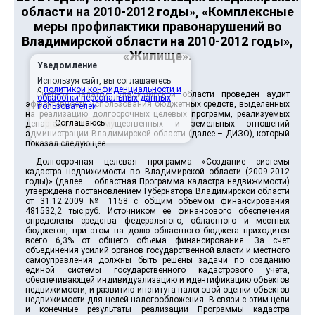
области на 2010-2012 годы», «Комплексные
меры профилактики правонарушений во
Владимирской области на 2010-2012 годы»,
«Жилище».
Уведомление
Используя сайт, вы соглашаетесь
с
политикой конфиденциальности и
Счетной палатой Владимирской области проведен аудит
обработки персональных данных
эффективности использования бюджетных средств, выделенных
пользователей
.
на реализацию долгосрочных целевых программ, реализуемых
Соглашаюсь
департаментом имущественных и земельных отношений
администрации Владимирской области (далее – ДИЗО), который
показал следующее.
Долгосрочная целевая программа «Создание системы
кадастра недвижимости во Владимирской области (2009-2012
годы)» (далее – областная Программа кадастра недвижимости)
утверждена постановлением Губернатора Владимирской области
от 31.12.2009 № 1158 с общим объемом финансирования
481532,2 тыс.руб. Источником ее финансового обеспечения
определены средства федерального, областного и местных
бюджетов, при этом на долю областного бюджета приходится
всего 6,3% от общего объема финансирования. За счет
объединения усилий органов государственной власти и местного
самоуправления должны быть решены задачи по созданию
единой системы государственного кадастрового учета,
обеспечивающей индивидуализацию и идентификацию объектов
недвижимости, и развитию института налоговой оценки объектов
недвижимости для целей налогообложения. В связи с этим цели
и конечные результаты реализации Программы кадастра