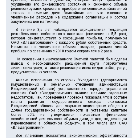
прибыли, выявила недостатки, которые могут привести к
ухудшению его финансового состояния и снижению объема
реинвестируемых средств в приобретение сельскохозяйственной
техники в течение двух ближайших лет, что связано с
увеличением расходов на содержание организации и ростом
закупочных цен на технику.
В течение 3,5 лет наблюдается отрицательная тенденция
рентабельности собственного капитала (снижение в 5,5 раз),
которая свидетельствует о сокращении прибыли, получаемой
ОАО «Владагролизинг» с каждого рубля собственных средств.
Несмотря на увеличение объема выручки, размер чистой
прибыли по сравнению с 2010 годом сократился в 2 раза.
На основании вышеуказанного Счетной палатой был сделан
вывод о необходимости расширения круга потребителей
лизинговых услуг, а также реализации иных видов работ, услуг,
предусмотренных уставом.
Анализ исполнения со стороны Учредителя (департамента
имущественных и земельных отношений администрации
Владимирской области) установленного порядка управления
акциями ОАО «Владагролизинг» выявил наличие отдельных
недостатков. Так, проведенная проверка показала, что в составе
плана развития государственного сектора экономики
Владимирской области для открытых акционерных обществ с
долей государственной собственности в уставном капитале
более 50% не утверждается показатель финансово-
хозяйственной деятельности «Сумма дивидендов, подлежащая
перечислению в областной бюджет», в том числе для ОАО
«Владагролизинг».
Все плановые показатели экономической эффективности