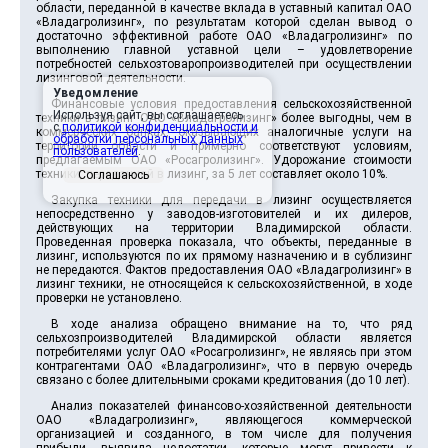
области, переданной в качестве вклада в уставный капитал ОАО
«Владагролизинг», по результатам которой сделан вывод о
достаточно эффективной работе ОАО «Владагролизинг» по
выполнению главной уставной цели – удовлетворение
потребностей сельхозтоваропроизводителей при осуществлении
лизинговой деятельности.
Уведомление
Финансовые условия предоставления сельскохозяйственной
Используя сайт, вы соглашаетесь
техники в лизинг ОАО «Владагролизинг» более выгодны, чем в
с
политикой конфиденциальности и
коммерческих банках, оказывающих аналогичные услуги на
обработки персональных данных
территории области и примерно соответствуют условиям,
пользователей
.
предлагаемым ОАО «Росагролизинг». Удорожание стоимости
техники, переданной в лизинг, за 5 лет составляет около 10%.
Соглашаюсь
Закупка техники для передачи в лизинг осуществляется
непосредственно у заводов-изготовителей и их дилеров,
действующих на территории Владимирской области.
Проведенная проверка показала, что объекты, переданные в
лизинг, используются по их прямому назначению и в сублизинг
не передаются. Фактов предоставления ОАО «Владагролизинг» в
лизинг техники, не относящейся к сельскохозяйственной, в ходе
проверки не установлено.
В ходе анализа обращено внимание на то, что ряд
сельхозпроизводителей Владимирской области является
потребителями услуг ОАО «Росагролизинг», не являясь при этом
контрагентами ОАО «Владагролизинг», что в первую очередь
связано с более длительными сроками кредитования (до 10 лет).
Анализ показателей финансово-хозяйственной деятельности
ОАО «Владагролизинг», являющегося коммерческой
организацией и созданного, в том числе для получения