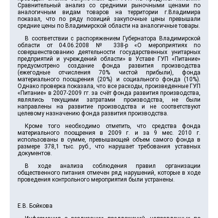
Сравнительный анализ со средними рыночными ценами по
аналогичным видам товаров на территории г.Владимира
показал, что по ряду позиций закупочные цены превышали
средние цены по Владимирской области на аналогичные товары.
В соответствии с распоряжением Губернатора Владимирской
области от 04.06.2008 № 338-р «О мероприятиях по
совершенствованию деятельности государственных унитарных
предприятий и учреждений области» в Уставе ГУП «Питание»
предусмотрено создание фонда развития производства
(ежегодные отчисления 70% чистой прибыли), фонда
материального поощрения (20%) и социального фонда (10%).
Однако проверка показала, что все расходы, произведенные ГУП
«Питание» в 2007-2009 гг. за счёт фонда развития производства,
являлись текущими затратами производства, не были
направлены на развитие производства и не соответствуют
целевому назначению фонда развития производства.
Кроме того необходимо отметить, что средства фонда
материального поощрения в 2009 г. и за 9 мес. 2010 г.
использованы в сумме, превышающей объем самого фонда в
размере 378,1 тыс. руб., что нарушает требования уставных
документов.
В ходе анализа соблюдения правил организации
общественного питания отмечен ряд нарушений, которые в ходе
проведения контрольного мероприятия были устранены.
Е.В. Бойкова