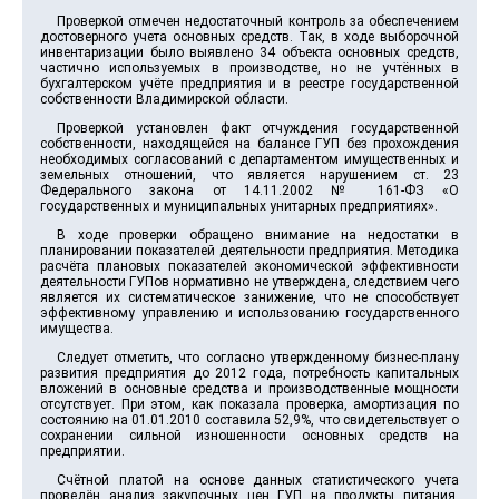
Проверкой отмечен недостаточный контроль за обеспечением
достоверного учета основных средств. Так, в ходе выборочной
инвентаризации было выявлено 34 объекта основных средств,
частично используемых в производстве, но не учтённых в
бухгалтерском учёте предприятия и в реестре государственной
собственности Владимирской области.
Проверкой установлен факт отчуждения государственной
собственности, находящейся на балансе ГУП без прохождения
необходимых согласований с департаментом имущественных и
земельных отношений, что является нарушением ст. 23
Федерального закона от 14.11.2002 № 161-ФЗ «О
государственных и муниципальных унитарных предприятиях».
В ходе проверки обращено внимание на недостатки в
планировании показателей деятельности предприятия. Методика
расчёта плановых показателей экономической эффективности
деятельности ГУПов нормативно не утверждена, следствием чего
является их систематическое занижение, что не способствует
эффективному управлению и использованию государственного
имущества.
Следует отметить, что согласно утвержденному бизнес-плану
развития предприятия до 2012 года, потребность капитальных
вложений в основные средства и производственные мощности
отсутствует. При этом, как показала проверка, амортизация по
состоянию на 01.01.2010 составила 52,9%, что свидетельствует о
сохранении сильной изношенности основных средств на
предприятии.
Счётной платой на основе данных статистического учета
проведён анализ закупочных цен ГУП на продукты питания.