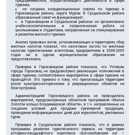
предпринимателя, осуществляющего деятельность в сфере
туризма;
не созданы координационные советы по туризму в
Гороховецком районе, округе Муром. В Суздальском районе
образованный совет не функционирует;
в Гороховецком и Суздальском районах не организована
учебно-воспитательная и патриотическая работа со
школьниками и студентами, направленная на стимулирование
и развитие местного туризма.
Анализ правовых актов, устанавливающих в территориях сбор
местных налогов показал, что налоговые льготы по местным
налогам туристическим агентствам, предприятиям в 2008-2009
годах ни в одном муниципальном образовании не
предоставлялись.
Проверка в Гороховецком районе показала, что Уставом
города Гороховец не предусмотрено реализация полномочий в
сфере туризма, соответственно мероприятия в сфере туризма не
проводятся. Это привело к тому, что прилагающая территория
возле культурно-исторических и рекреационных объектов не
благоустроена.
Администрацией Гороховецкого района не проводились
мероприятия, предусмотренные областной программой «Малое
Золотое кольцо Владимирской области», в т.ч. направленные на
создание условий для продажи сувенирной продукции,
проведение информационных дней для журналистов, рекламных
туров.
Проверка в Суздальском районе показала, что в рамках
программы развития туристического сервиса на территории
историко-ландшафтного комплекса «Боголюбовский луг –