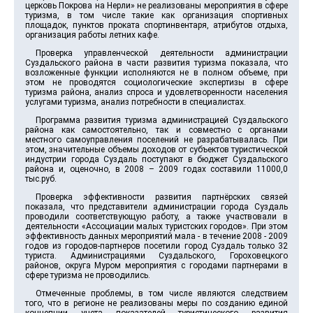
церковь Покрова на Нерли» не реализованы мероприятия в сфере
туризма, в том числе такие как организация спортивных
площадок, пунктов проката спортинвентаря, атрибутов отдыха,
организация работы летних кафе.
Проверка управленческой деятельности администрации
Суздальского района в части развития туризма показала, что
возложенные функции исполняются не в полном объеме, при
этом не проводятся социологические экспертизы в сфере
туризма района, анализ спроса и удовлетворенности населения
услугами туризма, анализ потребности в специалистах.
Программа развития туризма администрацией Суздальского
района как самостоятельно, так и совместно с органами
местного самоуправления поселений не разрабатывалась. При
этом, значительные объемы доходов от субъектов туристической
индустрии города Суздаль поступают в бюджет Суздальского
района и, оценочно, в 2008 – 2009 годах составили 11000,0
тыс.руб.
Проверка эффективности развития партнёрских связей
показала, что представители администрации города Суздаль
проводили соответствующую работу, а также участвовали в
деятельности «Ассоциации малых туристских городов». При этом
эффективность данных мероприятий мала - в течение 2008 - 2009
годов из городов-партнеров посетили город Суздаль только 32
туриста. Администрациями Суздальского, Гороховецкого
районов, округа Муром мероприятия с городами партнерами в
сфере туризма не проводились.
Отмеченные проблемы, в том числе являются следствием
того, что в регионе не реализованы меры по созданию единой