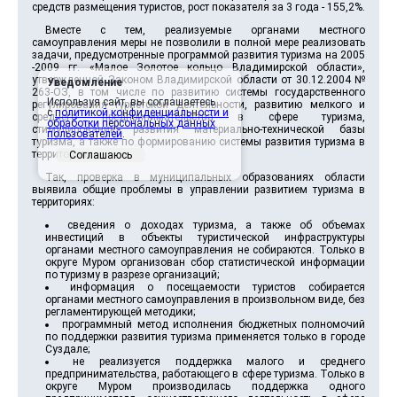
средств размещения туристов, рост показателя за 3 года - 155,2%.
Вместе с тем, реализуемые органами местного
самоуправления меры не позволили в полной мере реализовать
задачи, предусмотренные программой развития туризма на 2005
-2009 гг. «Малое Золотое кольцо Владимирской области»,
утвержденной Законом Владимирской области от 30.12.2004 №
Уведомление
263-ОЗ, в том числе по развитию системы государственного
Используя сайт, вы соглашаетесь
регулирования туристской деятельности, развитию мелкого и
с
политикой конфиденциальности и
среднего предпринимательства в сфере туризма,
обработки персональных данных
стимулированию развития материально-технической базы
пользователей
.
туризма, а также по формированию системы развития туризма в
территориях.
Соглашаюсь
Так, проверка в муниципальных образованиях области
выявила общие проблемы в управлении развитием туризма в
территориях:
сведения о доходах туризма, а также об объемах
инвестиций в объекты туристической инфраструктуры
органами местного самоуправления не собираются. Только в
округе Муром организован сбор статистической информации
по туризму в разрезе организаций;
информация о посещаемости туристов собирается
органами местного самоуправления в произвольном виде, без
регламентирующей методики;
программный метод исполнения бюджетных полномочий
по поддержки развития туризма применяется только в городе
Суздале;
не реализуется поддержка малого и среднего
предпринимательства, работающего в сфере туризма. Только в
округе Муром производилась поддержка одного