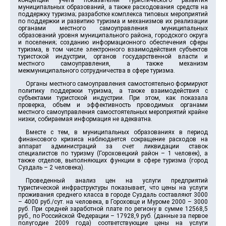
концепции учета показателей туристического развития
муниципальных образований, а также расходования средств на
поддержку туризма; разработке комплекса типовых мероприятий
по поддержки и развитию туризма и механизмов их реализации
органами местного самоуправления муниципальных
образований уровня муниципального района, городского округа
и поселения; созданию информационного обеспечения сферы
туризма, в том числе электронного взаимодействия субъектов
туристской индустрии, органов государственной власти и
местного самоуправления, а также механизм
межмуниципального сотрудничества в сфере туризма.
Органы местного самоуправления самостоятельно формируют
политику поддержки туризма, а также взаимодействия с
субъектами туристской индустрии. При этом, как показала
проверка, объем и эффективность проводимых органами
местного самоуправления самостоятельных мероприятий крайне
низки, собираемая информация не адекватна.
Вместе с тем, в муниципальных образованиях в период
финансового кризиса наблюдается сокращение расходов на
аппарат администраций за счет ликвидации ставок
специалистов по туризму (Гороховецкий район – 1 человек), а
также отделов, выполняющих функции в сфере туризма (город
Суздаль – 2 человека).
Проведенный анализ цен на услуги предприятий
туристической инфраструктуры показывает, что цены на услуги
проживания среднего класса в городе Суздаль составляют 3000
– 4000 руб./сут. на человека, в Гороховце и Муроме 2000 – 3000
руб. При средней заработной плате по региону в сумме 12568,5
руб., по Российской Федерации – 17928,9 руб. (данные за первое
полугодие 2009 года) соответствующие цены на услуги