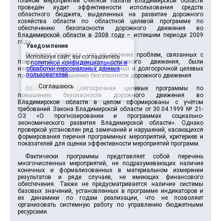
планом мероприятий Счетной палаты Владимирской области
проведён аудит эффективности использования средств
областного бюджета, выделенных на развитие дорожного
хозяйства области по областной целевой программе по
обеспечению безопасности дорожного движения во
Владимирской области в 2008 году – истекшем периоде 2009
года.
Уведомление
Проверка показала, что на решение проблем, связанных с
Используя сайт, вы соглашаетесь
повышением безопасности дорожного движения, были
с
политикой конфиденциальности и
наплавлены мероприятия 2 областных и долгосрочной целевых
обработки персональных данных
пользователей
.
программ по повышению безопасности дорожного движения.
Соглашаюсь
Областные и долгосрочная целевые программы по
повышению безопасности дорожного движения во
Владимирской области в целом сформированы с учётом
требований Закона Владимирской области от 30.04.1999 № 21-
ОЗ «О прогнозировании и программах социально-
экономического развития Владимирской области». Однако
проверкой установлен ряд замечаний и нарушений, касающихся
формирования перечня программных мероприятий, критериев и
показателей для оценки эффективности мероприятий программ.
Фактически программы представляет собой перечень
многочисленных мероприятий, не подразумевающих наличие
конечных и формализованных в материальном измерении
результатов и ряде случаев, не имеющих финансового
обеспечения. Также не предусматривается наличие системы
базовых значений, установленных в программе индикаторов и
их динамики по годам реализации, что не позволяет
организовать системную работу по управлению бюджетными
ресурсами.