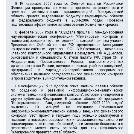
В IV квартале 2007 года со Счётной палатой Российской
Федерации проведена совместная проверка эффективности и
целевого использования администрацией Владимирской
области средств, выделенных бюджету Владимирской области
из федерального бюджета в 2004-2006 годах. Проверка
подтвердила эффективное использование бюджетных средств.
В феврале 2007 года в г.Суздале прошла II Международная
научно-практическая конференция "Финансовый контроль и
новые информационные технологии", в которой приняли участие
Председатель Счётной палаты РФ, председатель Ассоциации
контрольно-счётных органов РФ С.В.Степашин, начальник
Главного контрольного управления Президента РФ А.Д.Беглов,
руководители и специалисты Счётной палаты РФ, стран СНГ и
Нидерландов, Правительства России, контрольно-счётных
органов регионов России, научных и высших учебных заведений,
предприятий и учреждений-разработчиков программного
обеспечения внешнего государственного финансового контроля
и производителей вычислительной техники.
На конференции был одобрен опыт Счётной палаты области
по созданию и развитию информационно-аналитической
системы "Внешний финансовый контроль", который внедряется в
других субъектах Федерации. В рамках областной программы
"Информатизация Владимирской области 2007-2009 годы"
выделены 10 млн.руб. на создание Региональной
информационно-аналитической системы внешнего финансового
контроля. Этот проект в текущем году успешно реализуется и
позволит с помощью современных информационных технологий
анализировать не только областной, но и местные бюджеты, а в
перспективе может стать основой для так называемого
"электронного правительства" области.