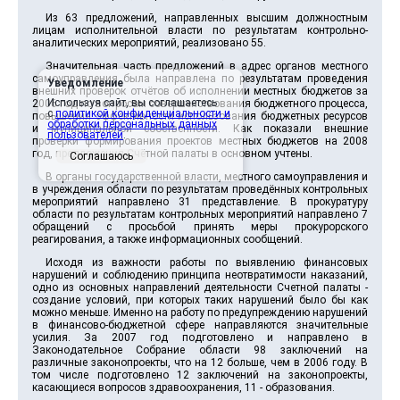
Из 63 предложений, направленных высшим должностным
лицам исполнительной власти по результатам контрольно-
аналитических мероприятий, реализовано 55.
Значительная часть предложений в адрес органов местного
самоуправления была направлена по результатам проведения
Уведомление
внешних проверок отчётов об исполнении местных бюджетов за
Используя сайт, вы соглашаетесь
2006 год по вопросам совершенствования бюджетного процесса,
с
политикой конфиденциальности и
повышения эффективности использования бюджетных ресурсов
обработки персональных данных
и муниципальной собственности. Как показали внешние
пользователей
.
проверки формирования проектов местных бюджетов на 2008
год, предложения Счётной палаты в основном учтены.
Соглашаюсь
В органы государственной власти, местного самоуправления и
в учреждения области по результатам проведённых контрольных
мероприятий направлено 31 представление. В прокуратуру
области по результатам контрольных мероприятий направлено 7
обращений с просьбой принять меры прокурорского
реагирования, а также информационных сообщений.
Исходя из важности работы по выявлению финансовых
нарушений и соблюдению принципа неотвратимости наказаний,
одно из основных направлений деятельности Счетной палаты -
создание условий, при которых таких нарушений было бы как
можно меньше. Именно на работу по предупреждению нарушений
в финансово-бюджетной сфере направляются значительные
усилия. За 2007 год подготовлено и направлено в
Законодательное Собрание области 98 заключений на
различные законопроекты, что на 12 больше, чем в 2006 году. В
том числе подготовлено 12 заключений на законопроекты,
касающиеся вопросов здравоохранения, 11 - образования.