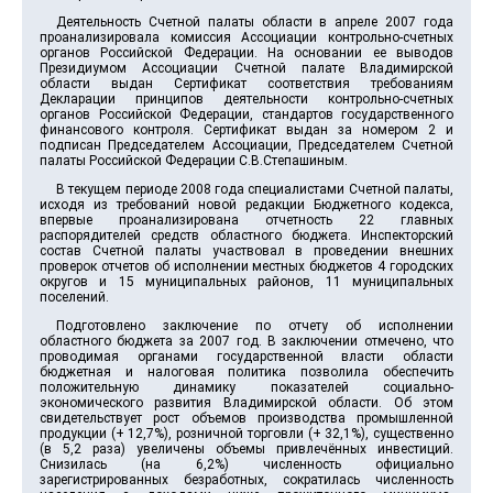
Деятельность Счетной палаты области в апреле 2007 года
проанализировала комиссия Ассоциации контрольно-счетных
органов Российской Федерации. На основании ее выводов
Президиумом Ассоциации Счетной палате Владимирской
области выдан Сертификат соответствия требованиям
Декларации принципов деятельности контрольно-счетных
органов Российской Федерации, стандартов государственного
финансового контроля. Сертификат выдан за номером 2 и
подписан Председателем Ассоциации, Председателем Счетной
палаты Российской Федерации С.В.Степашиным.
В текущем периоде 2008 года специалистами Счетной палаты,
исходя из требований новой редакции Бюджетного кодекса,
впервые проанализирована отчетность 22 главных
распорядителей средств областного бюджета. Инспекторский
состав Счетной палаты участвовал в проведении внешних
проверок отчетов об исполнении местных бюджетов 4 городских
округов и 15 муниципальных районов, 11 муниципальных
поселений.
Подготовлено заключение по отчету об исполнении
областного бюджета за 2007 год. В заключении отмечено, что
проводимая органами государственной власти области
бюджетная и налоговая политика позволила обеспечить
положительную динамику показателей социально-
экономического развития Владимирской области. Об этом
свидетельствует рост объемов производства промышленной
продукции (+ 12,7%), розничной торговли (+ 32,1%), существенно
(в 5,2 раза) увеличены объемы привлечённых инвестиций.
Снизилась (на 6,2%) численность официально
зарегистрированных безработных, сократилась численность