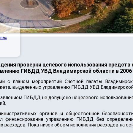
нных
дения проверки целевого использования средст
авлению ГИБДД УВД Владимирской области в 2006 
ии с планом мероприятий Счетной палаты Владимирск
жета, выделенных управлению ГИБДД УВД Владимирской о
управлением ГИБДД не допущено нецелевого использовани
ий.
министративных органов и общественной безопасности
ял финансирование управлению ГИБДД без определени
асходов. Пока низок объем исполнения расходов на ос