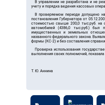
В управлении не разработана и не р
учету и порядка ведения кассовых опер
В проверяемом периоде допущено на
постановления Губернатора от 05.12.20
стоимостью свыше 200,0 тыс.руб. на 
автомобилей (4386,0 тыс.руб.) был 
имущественных и земельных отношен
названного федерального закона. Выяв
формы (КС-2) и без составления справк
Проверка использования государстве
выполнения своих полномочий, показала
Т. Ю. Аннина