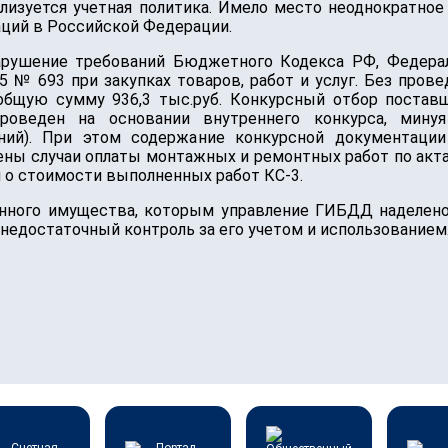
еализуется учетная политика. Имело место неоднократн
аций в Российской Федерации.
рушение требований Бюджетного Кодекса РФ, Федераль
05 № 693 при закупках товаров, работ и услуг. Без про
общую сумму 936,3 тыс.руб. Конкурсный отбор поставщи
проведен на основании внутреннего конкурса, мину
ий). При этом содержание конкурсной документации 
лены случаи оплаты монтажных и ремонтных работ по акт
и о стоимости выполненных работ КС-3.
нного имущества, которым управление ГИБДД наделено 
 недостаточный контроль за его учетом и использованием