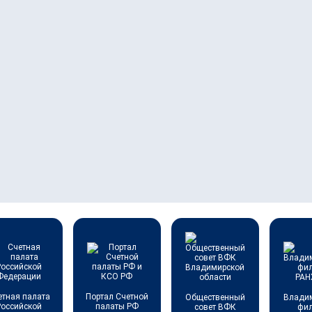
етная палата
Портал Счетной
Общественный
Влади
Российской
палаты РФ
совет ВФК
фи