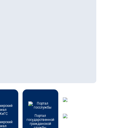
Портал
государственной
мирский
гражданской
лиал
службы