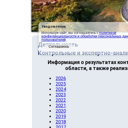
Уведомление
Используя сайт, вы соглашаетесь с
политикой
конфиденциальности и обработки персональных да
пользователей
.
Деятельность
Соглашаюсь
Контрольные и экспертно-анал
Информация о результатах кон
области, а также реали
2026
2025
2024
2023
2022
2021
2020
2019
2018
2017